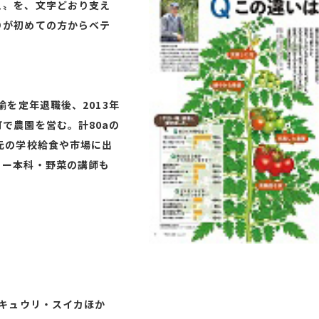
こ〟を、文字どおり支え
りが初めての方からベテ
諭を定年退職後、2013年
で農園を営む。計80aの
元の学校給食や市場に出
ミー本科・野菜の講師も
・キュウリ・スイカほか