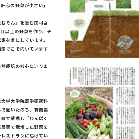
、肝心の野菜が小さい」
たむそん』を営む田村吾
品目以上の野菜を作り、そ
究家を虜にしています。
菜園でこそ向いています
自然栽培の核心に迫りま
業大学大学院農学研究科
界で働いたのち、有機農
川町で就農し「わんぱく
無農薬で栽培した野菜を
やレストランに届けてい