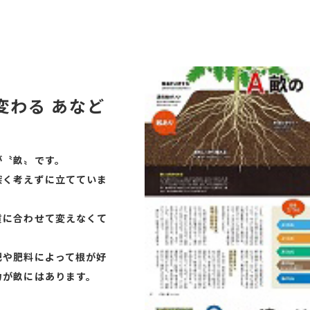
変わる あなど
が〝畝〟です。
深く考えずに立てていま
質に合わせて変えなくて
肥や肥料によって根が好
力が畝にはあります。