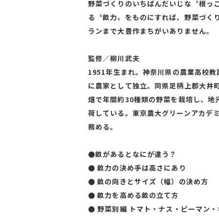
野菜づくりのいちばんだいじな〝根っ
る〝畝力〟をものにすれば、野菜づく
ランまで大豊作まちがいありません。
監修／柳川武夫
1951年生まれ。神奈川県の農業高校教
に農家として独立。同県足柄上郡大井町
畑で年間約30種類の野菜を栽培し、地
荷している。東京農大グリーンアカデ
務める。
●畝があるとなにが違う？
● 畝力の決め手は高さにあり
● 畝の向きとサイズ（幅）の決め方
● 畝力を高める畝の立て方
● 野菜別編 トマト・ナス・ピーマン