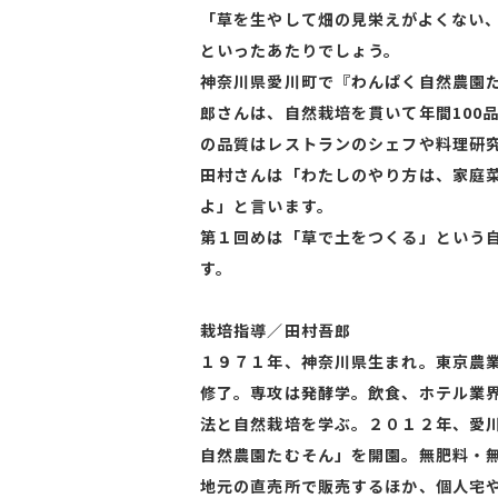
「草を生やして畑の見栄えがよくない
といったあたりでしょう。
神奈川県愛川町で『わんぱく自然農園
郎さんは、自然栽培を貫いて年間100
の品質はレストランのシェフや料理研
田村さんは「わたしのやり方は、家庭
よ」と言います。
第１回めは「草で土をつくる」という
す。
栽培指導／田村吾郎
１９７１年、神奈川県生まれ。東京農
修了。専攻は発酵学。飲食、ホテル業
法と自然栽培を学ぶ。２０１２年、愛
自然農園たむそん」を開園。無肥料・
地元の直売所で販売するほか、個人宅