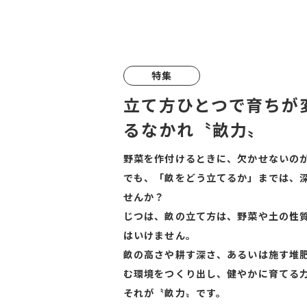
特集
立て方ひとつで育ちが
るなかれ〝畝力〟
野菜を作付けるときに、欠かせないの
でも、「畝をどう立てるか」までは、
せんか？
じつは、畝の立て方は、野菜や土の性
はいけません。
畝の高さや耕す深さ、あるいは施す堆
む環境をつくり出し、健やかに育てる
それが〝畝力〟です。