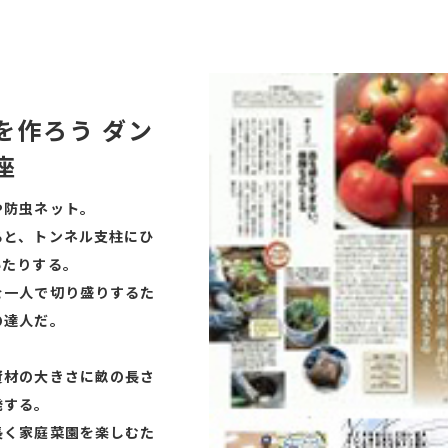
を作ろう ダン
座
や防虫ネット。
ると、トンネル支柱にひ
いたりする。
を一人で切り盛りするた
の達人だ。
資材の大きさに畝の長さ
発する。
長く家庭菜園を楽しむた