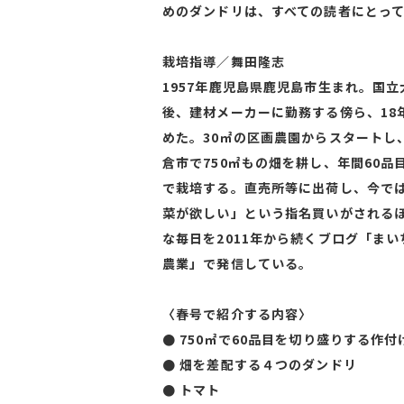
めのダンドリは、すべての読者にとっ
栽培指導／舞田隆志
1957年鹿児島県鹿児島市生まれ。国
後、建材メーカーに勤務する傍ら、18
めた。30㎡の区画農園からスタートし
倉市で750㎡もの畑を耕し、年間60
で栽培する。直売所等に出荷し、今で
菜が欲しい」という指名買いがされる
な毎日を2011年から続くブログ「ま
農業」で発信している。
〈春号で紹介する内容〉
● 750㎡で60品目を切り盛りする作
● 畑を差配する４つのダンドリ
● トマト