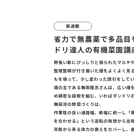
新連載
省力で無農薬で多品目
ドリ達人の有機菜園講
野長い畝にぴっしりと張られたマルチ
整理整頓が行き届いた畑をよくよく見
もを張って、少し変わった誘引をして
畑の主である舞田隆志さんは、広い畑
め綿密な段取を組む、いわばダンドリ
舞田流の野菜づくりは、
作業性の良い通路幅、畝幅に統一し「
を合わせる」という逆転の発想から出
年齢から来る体力の衰えをカバーし、