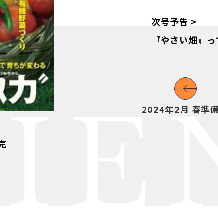
次号予告 >
『やさい畑』っ
IE
2024年2月 春準
）
売