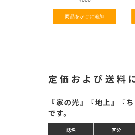
定価および送料
『家の光』『地上』『ち
です。
誌名
区分